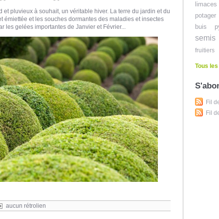
limaces
 et pluvieux à souhait, un véritable hiver. La terre du jardin et du
potager
et émiettée et les souches dormantes des maladies et insectes
buis
p
ar les gelées importantes de Janvier et Février...
semis
fruitiers
Tous les
S'abo
Fil d
Fil 
aucun rétrolien