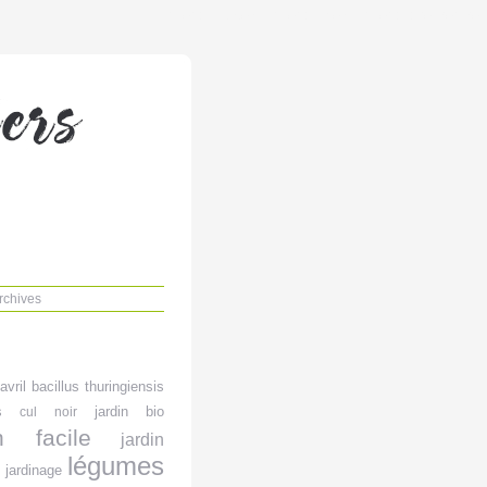
Aller au contenu
|
Aller au menu
|
Aller à la recherche
rchives
avril
bacillus thuringiensis
s
jardin bio
cul noir
in facile
jardin
légumes
jardinage