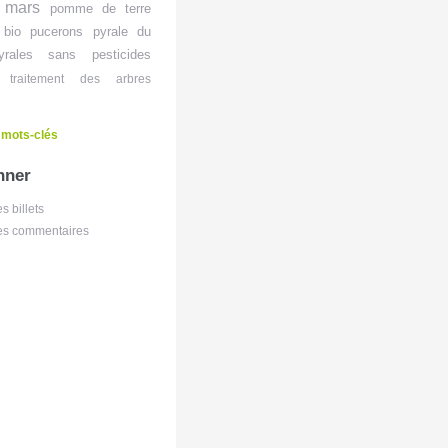
mars
pomme de terre
 bio
pucerons
pyrale du
yrales
sans pesticides
traitement des arbres
 mots-clés
nner
es billets
des commentaires