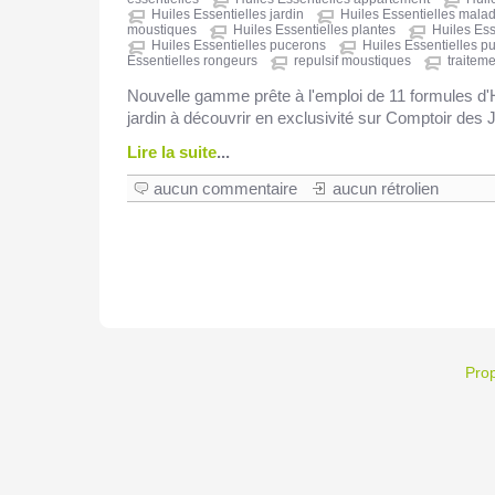
Huiles Essentielles jardin
Huiles Essentielles mala
moustiques
Huiles Essentielles plantes
Huiles Ess
Huiles Essentielles pucerons
Huiles Essentielles pu
Essentielles rongeurs
repulsif moustiques
traiteme
Nouvelle gamme prête à l'emploi de 11 formules d'H
jardin à découvrir en exclusivité sur Comptoir des 
Lire la suite
...
aucun commentaire
aucun rétrolien
Pro