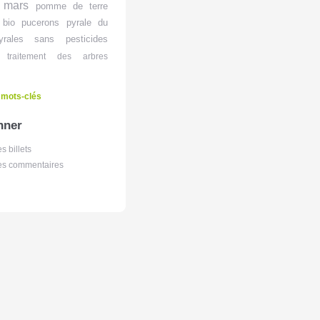
mars
pomme de terre
 bio
pucerons
pyrale du
yrales
sans pesticides
traitement des arbres
 mots-clés
nner
es billets
des commentaires