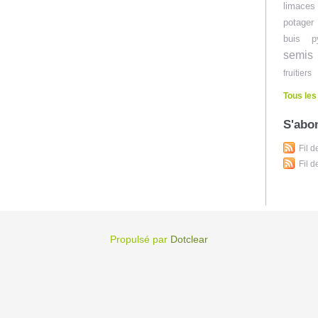
limaces
potager
buis
p
semis
fruitiers
Tous les
S'abo
Fil d
Fil 
Propulsé par
Dotclear