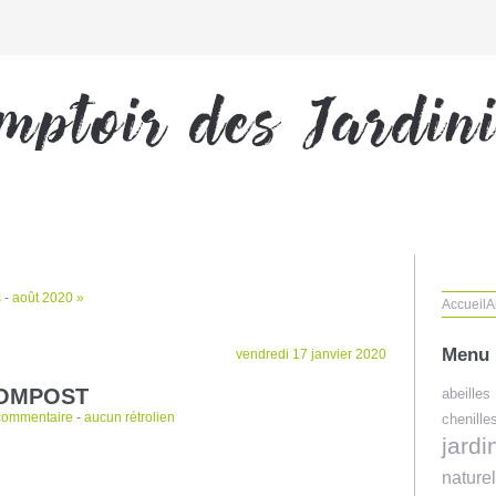
s
-
août 2020 »
Accueil
A
Menu
vendredi 17 janvier 2020
COMPOST
abeilles
commentaire
-
aucun rétrolien
chenille
jard
naturel