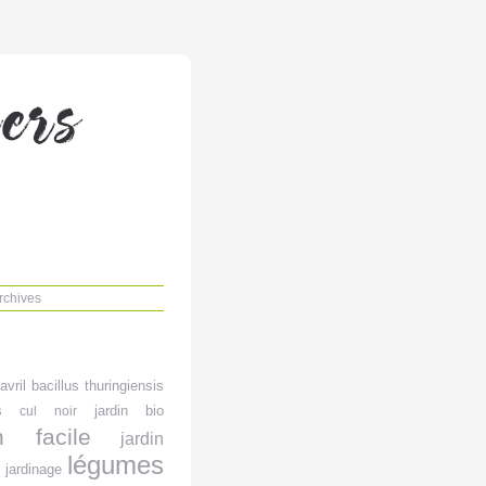
Aller au contenu
|
Aller au menu
|
Aller à la recherche
rchives
avril
bacillus thuringiensis
s
jardin bio
cul noir
in facile
jardin
légumes
jardinage